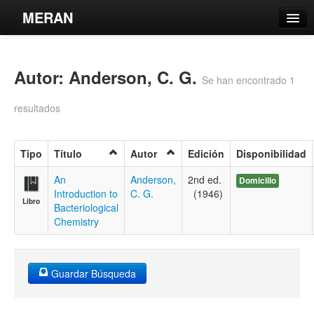
MERAN
Catálogo
Autor: Anderson, C. G.
Búsqueda Avanzada
Se han encontrado 1
Estantes Virtuales
resultados
Tipo
Título
Autor
Edición
Disponibilidad
Contacto
An
Anderson,
2nd ed.
Domicilio
Introduction to
C. G.
(1946)
Libro
Iniciar sesión
Bacteriological
Chemistry
Guardar Búsqueda