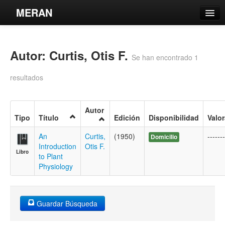
MERAN
Catálogo
Autor: Curtis, Otis F.
Búsqueda Avanzada
Se han encontrado 1
Estantes Virtuales
resultados
Autor
Tipo
Título
Edición
Disponibilidad
Valo
Contacto
An
Curtis,
(1950)
-------
Domicilio
Introduction
Otis F.
Iniciar sesión
Libro
to Plant
Physiology
Guardar Búsqueda