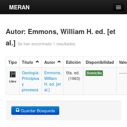
MERAN
Catálogo
Autor: Emmons, William H. ed. [et
Búsqueda Avanzada
Estantes Virtuales
al.]
Se han encontrado 1 resultados
Tipo
Título
Autor
Edición
Disponibilidad
Valo
Contacto
Geología:
Emmons,
5ta. ed.
-----
Domicilio
Principios
William
(1963)
Libro
Iniciar sesión
y
H. ed. [et
procesos
al.]
Guardar Búsqueda