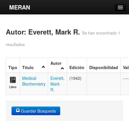
MERAN
Catálogo
Autor: Everett, Mark R.
Búsqueda Avanzada
Se han encontrado 1
Estantes Virtuales
resultados
Autor
Tipo
Título
Edición
Disponibilidad
Va
Contacto
Medical
Everett,
(1942)
----
Biochemistry
Mark
Iniciar sesión
Libro
R.
Guardar Búsqueda