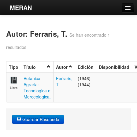
MERAN
Catálogo
Autor: Ferraris, T.
Búsqueda Avanzada
Se han encontrado 1
Estantes Virtuales
resultados
Tipo
Título
Autor
Edición
Disponibilidad
V
Contacto
Botanica
Ferraris,
(1946)
-
Agraria:
T.
(1944)
Libro
Iniciar sesión
Tecnologica e
Merceologica.
Guardar Búsqueda