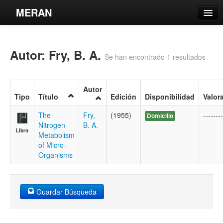
MERAN
Catálogo
Autor: Fry, B. A.
Búsqueda Avanzada
Se han encontrado 1 resultados
Estantes Virtuales
Autor
Tipo
Título
Edición
Disponibilidad
Valor
The
Fry,
(1955)
--------
Domicilio
Nitrogen
B. A.
Contacto
Libro
Metabolism
of Micro-
Iniciar sesión
Organisms
Guardar Búsqueda