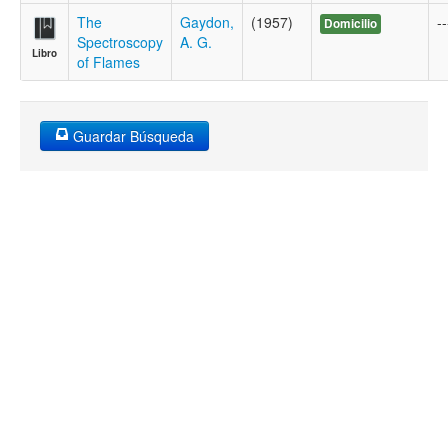
The
Gaydon,
(1957)
--
Domicilio
Spectroscopy
A. G.
Libro
of Flames
Guardar Búsqueda