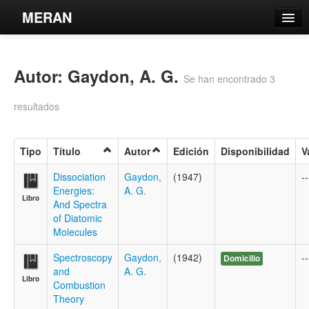
MERAN
Catálogo
Autor: Gaydon, A. G.
Búsqueda Avanzada
Se han encontrado 3
Estantes Virtuales
resultados
Tipo
Título
Autor
Edición
Disponibilidad
V
Contacto
Dissociation
Gaydon,
(1947)
--
Energies:
A. G.
Libro
Iniciar sesión
And Spectra
of Diatomic
Molecules
Spectroscopy
Gaydon,
(1942)
--
Domicilio
and
A. G.
Libro
Combustion
Theory