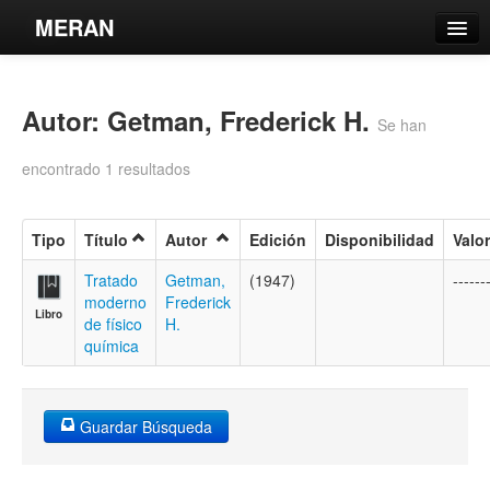
MERAN
Catálogo
Autor: Getman, Frederick H.
Búsqueda Avanzada
Se han
Estantes Virtuales
encontrado 1 resultados
Tipo
Título
Autor
Edición
Disponibilidad
Valo
Contacto
Tratado
Getman,
(1947)
------
moderno
Frederick
Libro
Iniciar sesión
de físico
H.
química
Guardar Búsqueda