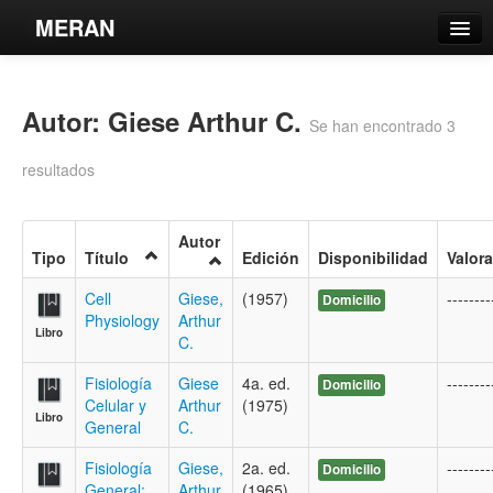
MERAN
Catálogo
Autor: Giese Arthur C.
Búsqueda Avanzada
Se han encontrado 3
Estantes Virtuales
resultados
Autor
Tipo
Título
Edición
Disponibilidad
Valor
Contacto
Cell
Giese,
(1957)
--------
Domicilio
Physiology
Arthur
Iniciar sesión
Libro
C.
Fisiología
Giese
4a. ed.
--------
Domicilio
Celular y
Arthur
(1975)
Libro
General
C.
Fisiología
Giese,
2a. ed.
--------
Domicilio
General:
Arthur
(1965)