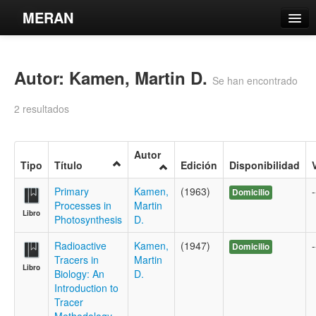
MERAN
Catálogo
Autor: Kamen, Martin D.
Búsqueda Avanzada
Se han encontrado
Estantes Virtuales
2 resultados
Autor
Tipo
Título
Edición
Disponibilidad
Contacto
Primary
Kamen,
(1963)
-
Domicilio
Processes in
Martin
Iniciar sesión
Libro
Photosynthesis
D.
Radioactive
Kamen,
(1947)
-
Domicilio
Tracers in
Martin
Libro
Biology: An
D.
Introduction to
Tracer