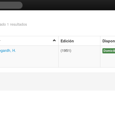
ado 1 resultados
r
Edición
Dispon
gardh, H.
(1951)
Domicil