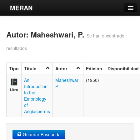
MERAN
Catálogo
Autor: Maheshwari, P.
Búsqueda Avanzada
Se han encontrado 1
Estantes Virtuales
resultados
Tipo
Título
Autor
Edición
Disponibilidad
Contacto
An
Maheshwari,
(1950)
Introduction
P.
Libro
Iniciar sesión
to the
Embriology
of
Angiosperms
Guardar Búsqueda