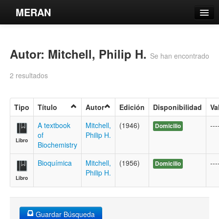
MERAN
Catálogo
Autor: Mitchell, Philip H.
Búsqueda Avanzada
Se han encontrado
Estantes Virtuales
2 resultados
Tipo
Título
Autor
Edición
Disponibilidad
Va
Contacto
A textbook
Mitchell,
(1946)
---
Domicilio
of
Philip H.
Libro
Iniciar sesión
Biochemistry
Bioquímica
Mitchell,
(1956)
---
Domicilio
Philip H.
Libro
Guardar Búsqueda