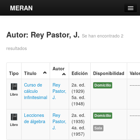
MERAN
Catálogo
Autor: Rey Pastor, J.
Búsqueda Avanzada
Se han encontrado 2
Estantes Virtuales
resultados
Autor
Tipo
Título
Edición
Disponibilidad
Valo
Contacto
Curso de
Rey
2a. ed.
------
Domicilio
cálculo
Pastor,
(1929)
Iniciar sesión
Libro
infinitesimal
J.
5a. ed.
(1948)
Lecciones
Rey
2a. ed.
------
Domicilio
de álgebra
Pastor,
(1935)
Libro
J.
4a. ed.
Sala
(1957)