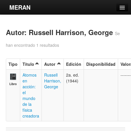
MERAN
Catálogo
Autor: Russell Harrison, George
Búsqueda Avanzada
Se
Estantes Virtuales
han encontrado 1 resultados
Tipo
Título
Autor
Edición
Disponibilidad
Valor
Contacto
Atomos
Russell
2a. ed.
-------
en
Harrison,
(1944)
Libro
Iniciar sesión
acción:
George
el
mundo
de la
física
creadora