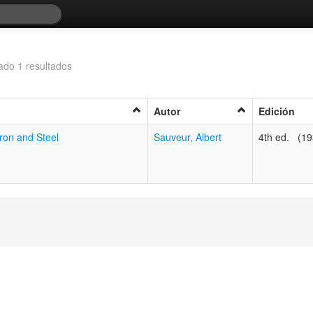
ado 1 resultados
Autor
Edición
ron and Steel
Sauveur, Albert
4th ed. (19