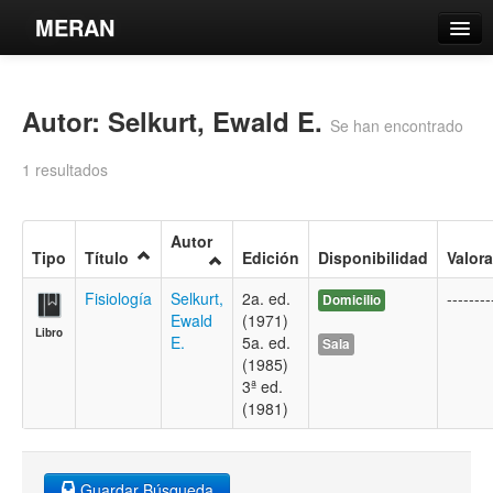
MERAN
Catálogo
Autor: Selkurt, Ewald E.
Búsqueda Avanzada
Se han encontrado
Estantes Virtuales
1 resultados
Autor
Tipo
Título
Edición
Disponibilidad
Valor
Contacto
Fisiología
Selkurt,
2a. ed.
--------
Domicilio
Ewald
(1971)
Iniciar sesión
Libro
E.
5a. ed.
Sala
(1985)
3ª ed.
(1981)
Guardar Búsqueda