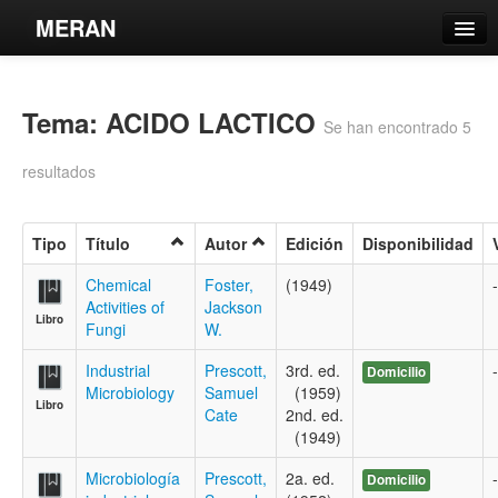
MERAN
Catálogo
Tema: ACIDO LACTICO
Búsqueda Avanzada
Se han encontrado 5
Estantes Virtuales
resultados
Tipo
Título
Autor
Edición
Disponibilidad
Contacto
Chemical
Foster,
(1949)
-
Activities of
Jackson
Libro
Iniciar sesión
Fungi
W.
Industrial
Prescott,
3rd. ed.
-
Domicilio
Microbiology
Samuel
(1959)
Libro
Cate
2nd. ed.
(1949)
Microbiología
Prescott,
2a. ed.
-
Domicilio