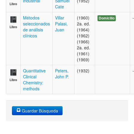
industrial
Samuel
(1952)
Libro
Cate
Métodos
Villar
(1960)
-
Domicilio
seleccionados
Palasi,
2a. ed.
Libro
de análisis
Juan
(1964)
clínicos
(1962)
(1966)
2a. ed.
(1961)
(1969)
Quantitative
Peters,
(1932)
-
Clinical
John P.
Libro
Chemistry:
methods
Guardar Búsqueda