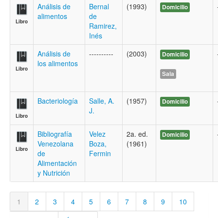
Análisis de
Bernal
(1993)
Domicilio
alimentos
de
Libro
Ramirez,
Inés
Análisis de
----------
(2003)
Domicilio
los alimentos
Libro
Sala
Bacteriología
Salle, A.
(1957)
Domicilio
J.
Libro
Bibliografía
Velez
2a. ed.
Domicilio
Venezolana
Boza,
(1961)
Libro
de
Fermin
Alimentación
y Nutrición
1
2
3
4
5
6
7
8
9
10