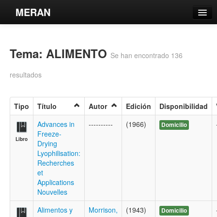
MERAN
Catálogo
Tema: ALIMENTO
Búsqueda Avanzada
Se han encontrado 136
Estantes Virtuales
resultados
Tipo
Título
Autor
Edición
Disponibilidad
Contacto
Advances in
----------
(1966)
Domicilio
Freeze-
Libro
Iniciar sesión
Drying
Lyophilisation:
Recherches
et
Applications
Nouvelles
Alimentos y
Morrison,
(1943)
Domicilio