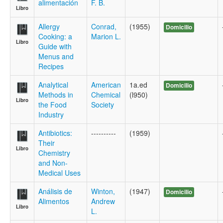
alimentación
F. B.
Libro
Allergy
Conrad,
(1955)
Domicilio
Cooking: a
Marion L.
Libro
Guide with
Menus and
Recipes
Analytical
American
1a.ed
Domicilio
Methods in
Chemical
(l950)
Libro
the Food
Society
Industry
Antibiotics:
----------
(1959)
Their
Libro
Chemistry
and Non-
Medical Uses
Análisis de
Winton,
(1947)
Domicilio
Alimentos
Andrew
Libro
L.