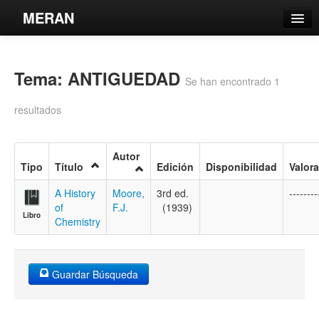
MERAN
Catálogo
Tema: ANTIGUEDAD
Búsqueda Avanzada
Se han encontrado 1
Estantes Virtuales
resultados
Autor
Tipo
Título
Edición
Disponibilidad
Valor
Contacto
A History
Moore,
3rd ed.
--------
of
F.J.
(1939)
Iniciar sesión
Libro
Chemistry
Guardar Búsqueda