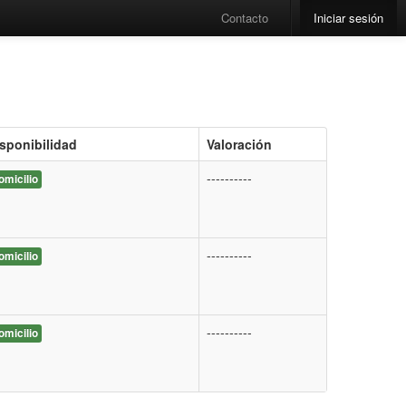
Contacto
Iniciar sesión
sponibilidad
Valoración
----------
omicilio
----------
omicilio
----------
omicilio