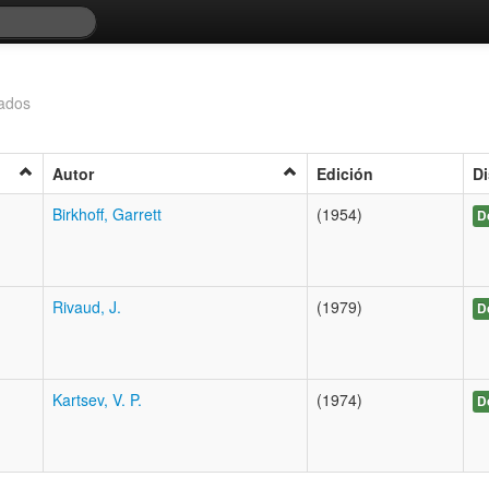
tados
Autor
Edición
Di
Birkhoff, Garrett
(1954)
D
Rivaud, J.
(1979)
D
Kartsev, V. P.
(1974)
D