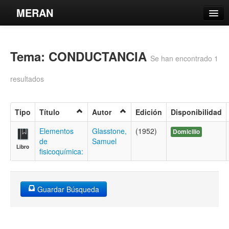
MERAN
Catálogo
Tema: CONDUCTANCIA
Búsqueda Avanzada
Se han encontrado 1
Estantes Virtuales
resultados
Tipo
Título
Autor
Edición
Disponibilidad
Contacto
Elementos
Glasstone,
(1952)
Domicilio
de
Samuel
Libro
Iniciar sesión
fisicoquímica:
Guardar Búsqueda