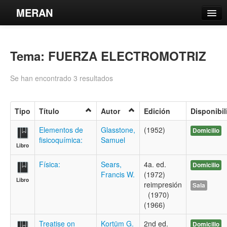
MERAN
Catálogo
Tema: FUERZA ELECTROMOTRIZ
Búsqueda Avanzada
Estantes Virtuales
Se han encontrado 3 resultados
Tipo
Título
Autor
Edición
Disponibil
Contacto
Elementos de
Glasstone,
(1952)
Domicilio
fisicoquímica:
Samuel
Libro
Iniciar sesión
Física:
Sears,
4a. ed.
Domicilio
Francis W.
(1972)
Libro
reimpresión
Sala
(1970)
(1966)
Treatise on
Kortüm G.
2nd ed.
Domicilio