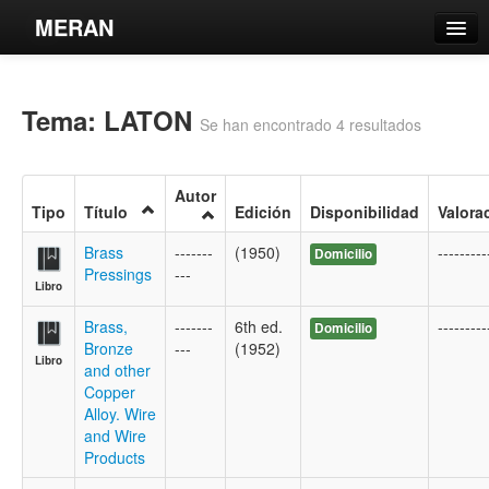
MERAN
Catálogo
Tema: LATON
Búsqueda Avanzada
Se han encontrado 4 resultados
Estantes Virtuales
Autor
Tipo
Título
Edición
Disponibilidad
Valora
Brass
-------
(1950)
---------
Domicilio
Pressings
---
Contacto
Libro
Iniciar sesión
Brass,
-------
6th ed.
---------
Domicilio
Bronze
---
(1952)
Libro
and other
Copper
Alloy. Wire
and Wire
Products