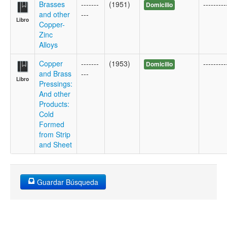
Brasses
-------
(1951)
---------
Domicilio
and other
---
Libro
Copper-
Zinc
Alloys
Copper
-------
(1953)
---------
Domicilio
and Brass
---
Libro
Pressings:
And other
Products:
Cold
Formed
from Strip
and Sheet
Guardar Búsqueda