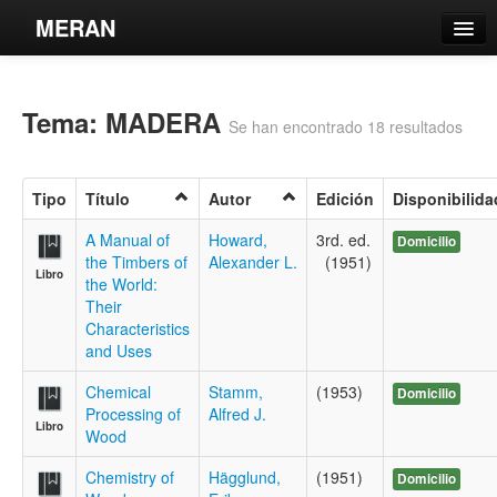
MERAN
Catálogo
Tema: MADERA
Búsqueda Avanzada
Se han encontrado 18 resultados
Estantes Virtuales
Tipo
Título
Autor
Edición
Disponibilida
A Manual of
Howard,
3rd. ed.
Domicilio
the Timbers of
Alexander L.
(1951)
Libro
Contacto
the World:
Their
Iniciar sesión
Characteristics
and Uses
Chemical
Stamm,
(1953)
Domicilio
Processing of
Alfred J.
Libro
Wood
Chemistry of
Hägglund,
(1951)
Domicilio