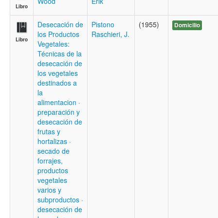
Wood
Erik
Libro
Desecación de
Pistono
(1955)
Domicilio
los Productos
Raschieri, J.
Libro
Vegetales:
Técnicas de la
desecación de
los vegetales
destinados a
la
alimentacion ·
preparación y
desecación de
frutas y
hortalizas ·
secado de
forrajes,
productos
vegetales
varios y
subproductos ·
desecación de