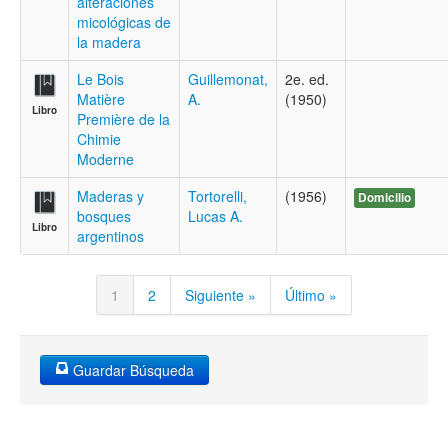
alteraciones
micológicas de
la madera
Le Bois
Guillemonat,
2e. ed.
Matière
A.
(1950)
Libro
Première de la
Chimie
Moderne
Maderas y
Tortorelli,
(1956)
Domicilio
bosques
Lucas A.
Libro
argentinos
1
2
Siguiente »
Último »
Guardar Búsqueda