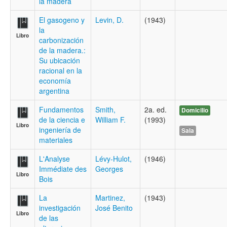
la madera
El gasogeno y
Levin, D.
(1943)
la
Libro
carbonización
de la madera.:
Su ubicación
racional en la
economía
argentina
Fundamentos
Smith,
2a. ed.
Domicilio
de la ciencia e
William F.
(1993)
Libro
ingeniería de
Sala
materiales
L'Analyse
Lévy-Hulot,
(1946)
Immédiate des
Georges
Libro
Bois
La
Martinez,
(1943)
investigación
José Benito
Libro
de las