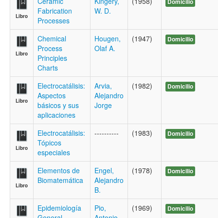
Ceramic
Kingery,
(1958)
Domicilio
Fabrication
W. D.
Libro
Processes
Chemical
Hougen,
(1947)
Domicilio
Process
Olaf A.
Libro
Principles
Charts
Electrocatálisis:
Arvia,
(1982)
Domicilio
Aspectos
Alejandro
Libro
básicos y sus
Jorge
aplicaciones
Electrocatálisis:
----------
(1983)
Domicilio
Tópicos
Libro
especiales
Elementos de
Engel,
(1978)
Domicilio
Biomatemática
Alejandro
Libro
B.
Epidemiología
Pio,
(1969)
Domicilio
General
Antonio