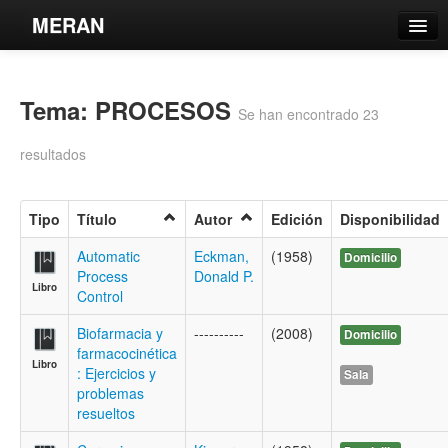
MERAN
Catálogo
Tema: PROCESOS
Búsqueda Avanzada
Se han encontrado 23
Estantes Virtuales
resultados
Tipo
Título
Autor
Edición
Disponibilidad
Contacto
Automatic
Eckman,
(1958)
Domicilio
Process
Donald P.
Libro
Iniciar sesión
Control
Biofarmacia y
----------
(2008)
Domicilio
farmacocinética
Libro
: Ejercicios y
Sala
problemas
resueltos