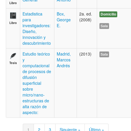
Libro
Estadistica
Box,
2a. ed.
Domicilio
para
George
(2008)
Libro
investigadores:
E.
Sala
Diseño,
innovación y
descubrimiento
Estudio teórico
Madrid,
(2013)
Sala
y
Marcos
Tesis
computacional
Andrés
de procesos de
difusión
superficial
sobre
micro/nano-
estructuras de
alta razón de
aspecto:
1
2
3
Siguiente »
Último »