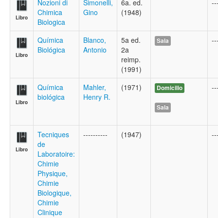
Nozioni di
Simonelli,
6a. ed.
--
Chimica
Gino
(1948)
Libro
Biologica
Química
Blanco,
5a ed.
--
Sala
Biológica
Antonio
2a
Libro
reimp.
(1991)
Química
Mahler,
(1971)
--
Domicilio
biológica
Henry R.
Libro
Sala
Tecniques
----------
(1947)
--
de
Libro
Laboratoire:
Chimie
Physique,
Chimie
Biologique,
Chimie
Clinique