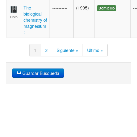
The
----------
(1995)
--
Domicilio
biological
Libro
chemistry of
magnesium
:
1
2
Siguiente »
Último »
Guardar Búsqueda