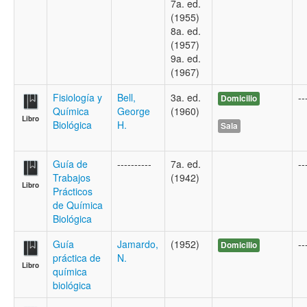
7a. ed.
(1955)
8a. ed.
(1957)
9a. ed.
(1967)
Fisiología y
Bell,
3a. ed.
--
Domicilio
Química
George
(1960)
Libro
Biológica
H.
Sala
Guía de
----------
7a. ed.
--
Trabajos
(1942)
Libro
Prácticos
de Química
Biológica
Guía
Jamardo,
(1952)
--
Domicilio
práctica de
N.
Libro
química
biológica