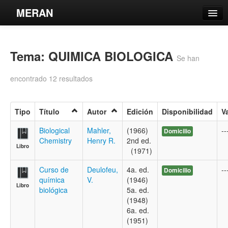
MERAN
Catálogo
Tema: QUIMICA BIOLOGICA
Búsqueda Avanzada
Se han
Estantes Virtuales
encontrado 12 resultados
Tipo
Título
Autor
Edición
Disponibilidad
V
Contacto
Biological
Mahler,
(1966)
--
Domicilio
Chemistry
Henry R.
2nd ed.
Libro
Iniciar sesión
(1971)
Curso de
Deulofeu,
4a. ed.
--
Domicilio
química
V.
(1946)
Libro
biológica
5a. ed.
(1948)
6a. ed.
(1951)