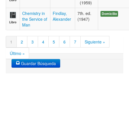
Libro
(1959)
Chemistry in
Findlay,
7th. ed.
Domicilio
the Service of
Alexander
(1947)
Libro
Man
1
2
3
4
5
6
7
Siguiente »
Último »
Guardar Búsqueda