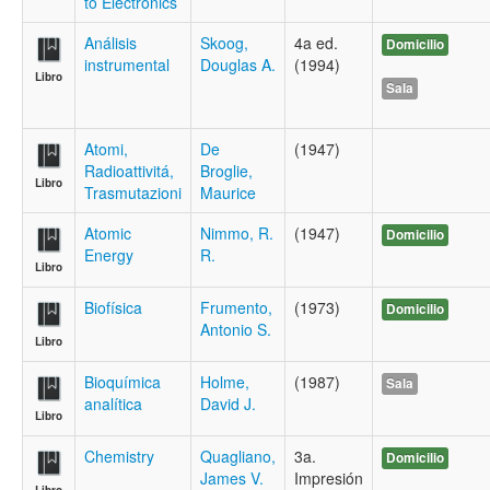
to Electronics
Análisis
Skoog,
4a ed.
Domicilio
instrumental
Douglas A.
(1994)
Libro
Sala
Atomi,
De
(1947)
Radioattivitá,
Broglie,
Libro
Trasmutazioni
Maurice
Atomic
Nimmo, R.
(1947)
Domicilio
Energy
R.
Libro
Biofísica
Frumento,
(1973)
Domicilio
Antonio S.
Libro
Bioquímica
Holme,
(1987)
Sala
analítica
David J.
Libro
Chemistry
Quagliano,
3a.
Domicilio
James V.
Impresión