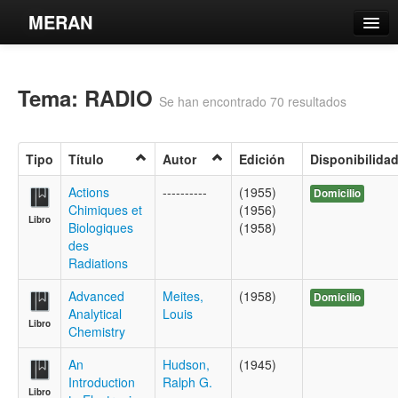
MERAN
Catálogo
Tema: RADIO
Búsqueda Avanzada
Se han encontrado 70 resultados
Estantes Virtuales
Tipo
Título
Autor
Edición
Disponibilida
Actions
----------
(1955)
Domicilio
Chimiques et
(1956)
Libro
Contacto
Biologiques
(1958)
des
Iniciar sesión
Radiations
Advanced
Meites,
(1958)
Domicilio
Analytical
Louis
Libro
Chemistry
An
Hudson,
(1945)
Introduction
Ralph G.
Libro