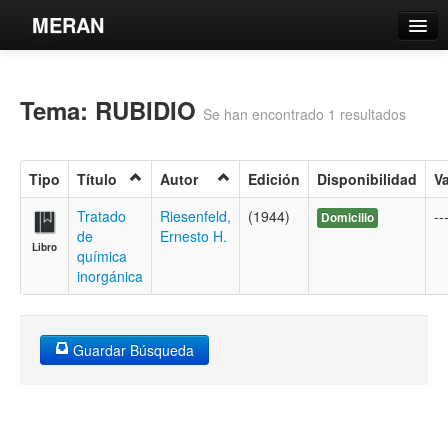
MERAN
Catálogo
Tema: RUBIDIO
Búsqueda Avanzada
Se han encontrado 1 resultados
Estantes Virtuales
Tipo
Título
Autor
Edición
Disponibilidad
V
Tratado
Riesenfeld,
(1944)
--
Domicilio
de
Ernesto H.
Libro
Contacto
química
inorgánica
Iniciar sesión
Guardar Búsqueda