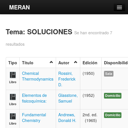
MERAN
Catálogo
Tema: SOLUCIONES
Búsqueda Avanzada
Se han encontrado 7
Estantes Virtuales
resultados
Tipo
Título
Autor
Edición
Disponibili
Contacto
Chemical
Rossini,
(1950)
Sala
Thermodynamics
Frederick
Libro
Iniciar sesión
D.
Elementos de
Glasstone,
(1952)
Domicilio
fisicoquímica:
Samuel
Libro
Fundamental
Andrews,
2nd. ed.
Domicilio
Chemistry
Donald H.
(1965)
Libro