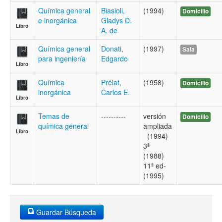
Química general
Biasioli,
(1994)
Domicilio
e inorgánica
Gladys D.
Libro
A. de
Química general
Donati,
(1997)
Sala
para ingeniería
Edgardo
Libro
Química
Prélat,
(1958)
Domicilio
inorgánica
Carlos E.
Libro
Temas de
----------
versión
Domicilio
química general
ampliada
Libro
(1994)
3ª
(1988)
11ª ed-
(1995)
Guardar Búsqueda