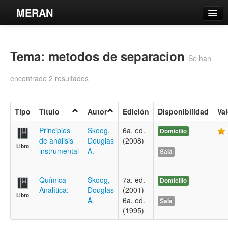
MERAN
Catálogo
Tema: metodos de separacion
Búsqueda Avanzada
Se han
Estantes Virtuales
encontrado 2 resultados
Tipo
Título
Autor
Edición
Disponibilidad
Va
Contacto
Principios
Skoog,
6a. ed.
Domicilio
de análisis
Douglas
(2008)
Libro
Iniciar sesión
instrumental
A.
Sala
Química
Skoog,
7a. ed.
----
Domicilio
Analítica:
Douglas
(2001)
Libro
A.
6a. ed.
Sala
(1995)