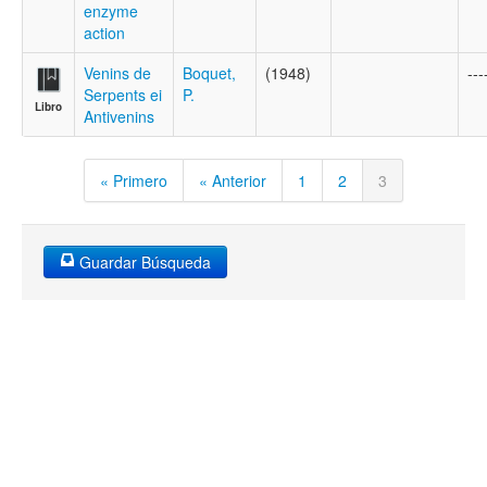
enzyme
action
Venins de
Boquet,
(1948)
---
Serpents ei
P.
Libro
Antivenins
« Primero
« Anterior
1
2
3
Guardar Búsqueda