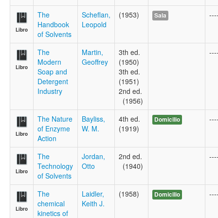
The
Scheflan,
(1953)
---
Sala
Handbook
Leopold
Libro
of Solvents
The
Martin,
3th ed.
---
Modern
Geoffrey
(1950)
Libro
Soap and
3th ed.
Detergent
(1951)
Industry
2nd ed.
(1956)
The Nature
Bayliss,
4th ed.
---
Domicilio
of Enzyme
W. M.
(1919)
Libro
Action
The
Jordan,
2nd ed.
---
Technology
Otto
(1940)
Libro
of Solvents
The
Laidler,
(1958)
---
Domicilio
chemical
Keith J.
Libro
kinetics of