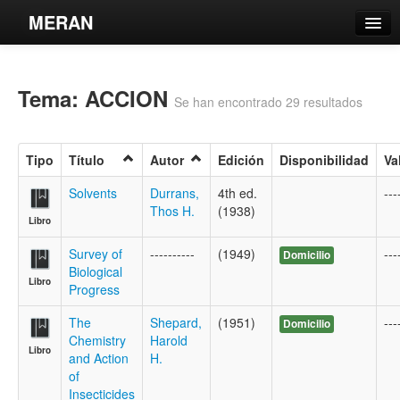
MERAN
Catálogo
Tema: ACCION
Búsqueda Avanzada
Se han encontrado 29 resultados
Estantes Virtuales
Tipo
Título
Autor
Edición
Disponibilidad
Va
Solvents
Durrans,
4th ed.
---
Thos H.
(1938)
Libro
Contacto
Survey of
----------
(1949)
---
Domicilio
Iniciar sesión
Biological
Libro
Progress
The
Shepard,
(1951)
---
Domicilio
Chemistry
Harold
Libro
and Action
H.
of
Insecticides