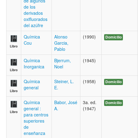
de algunos
de los
derivados
oxifluorados
del azúfre
Química
Alonso
(1990)
Domicilio
Cou
Garcia,
Libro
Pablo
Química
Bjerrum,
(1945)
Inorganica
Noel
Libro
Química
Steiner, L.
(1958)
Domicilio
general
E.
Libro
Química
Babor, José
3a. ed.
Domicilio
general :
A.
(1947)
Libro
para centros
superiores
de
enseñanza