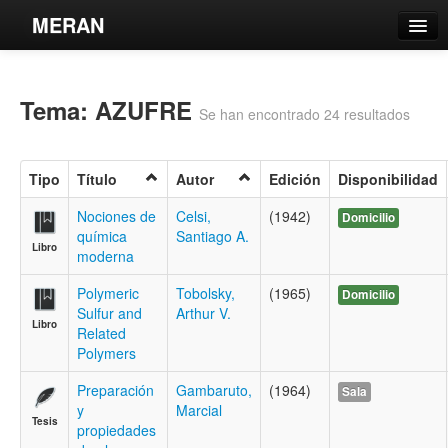
MERAN
Catálogo
Tema: AZUFRE
Búsqueda Avanzada
Se han encontrado 24 resultados
Estantes Virtuales
Tipo
Título
Autor
Edición
Disponibilidad
Nociones de
Celsi,
(1942)
Domicilio
química
Santiago A.
Libro
Contacto
moderna
Iniciar sesión
Polymeric
Tobolsky,
(1965)
Domicilio
Sulfur and
Arthur V.
Libro
Related
Polymers
Preparación
Gambaruto,
(1964)
Sala
y
Marcial
Tesis
propiedades