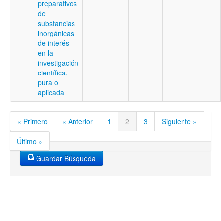
preparativos
de
substancias
inorgánicas
de interés
en la
investigación
científica,
pura o
aplicada
« Primero
« Anterior
1
2
3
Siguiente »
Último »
Guardar Búsqueda