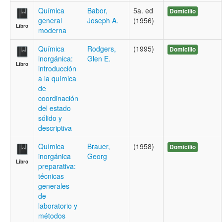
Química
Babor,
5a. ed
Domicilio
general
Joseph A.
(1956)
Libro
moderna
Química
Rodgers,
(1995)
Domicilio
inorgánica:
Glen E.
Libro
introducción
a la química
de
coordinación
del estado
sólido y
descriptiva
Química
Brauer,
(1958)
Domicilio
inorgánica
Georg
Libro
preparativa:
técnicas
generales
de
laboratorio y
métodos