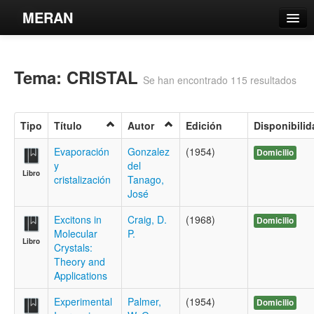
MERAN
Catálogo
Tema: CRISTAL
Búsqueda Avanzada
Se han encontrado 115 resultados
Estantes Virtuales
Tipo
Título
Autor
Edición
Disponibilid
Evaporación
Gonzalez
(1954)
Domicilio
y
del
Libro
Contacto
cristalización
Tanago,
José
Iniciar sesión
Excitons in
Craig, D.
(1968)
Domicilio
Molecular
P.
Libro
Crystals:
Theory and
Applications
Experimental
Palmer,
(1954)
Domicilio