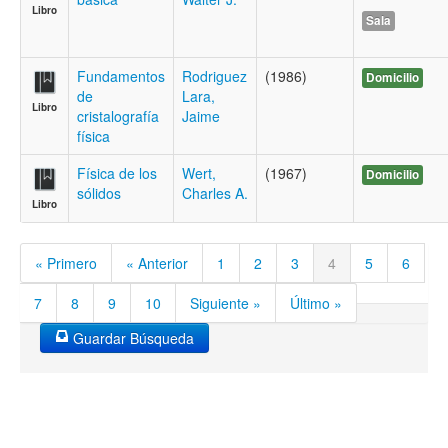
Libro
Sala
Fundamentos
Rodriguez
(1986)
Domicilio
de
Lara,
Libro
cristalografía
Jaime
física
Física de los
Wert,
(1967)
Domicilio
sólidos
Charles A.
Libro
« Primero
« Anterior
1
2
3
4
5
6
7
8
9
10
Siguiente »
Último »
Guardar Búsqueda