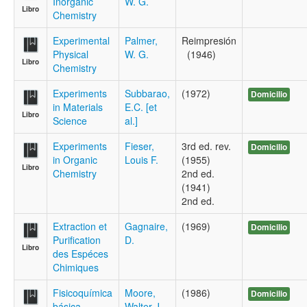
Inorganic
W. G.
Libro
Chemistry
Experimental
Palmer,
Reimpresión
Physical
W. G.
(1946)
Libro
Chemistry
Experiments
Subbarao,
(1972)
Domicilio
in Materials
E.C. [et
Libro
Science
al.]
Experiments
Fieser,
3rd ed. rev.
Domicilio
in Organic
Louis F.
(1955)
Libro
Chemistry
2nd ed.
(1941)
2nd ed.
Extraction et
Gagnaire,
(1969)
Domicilio
Purification
D.
Libro
des Espéces
Chimiques
Fisicoquímica
Moore,
(1986)
Domicilio
básica
Walter J.