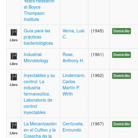
Years'Research
at Boyce
Thompson
Institute
Guía para las
Verna, Luis
(1945)
Domicilio
prácticas
C.
Libro
bacteriológicas
Industrial
Rose,
(1961)
Domicilio
Microbiology
Anthony H.
Libro
Inyectables y su
Lindemann,
(1962)
Domicilio
control: La
Carlos
Libro
industria
Martín P.
farmaceútica.
Wirth
Laboratorio de
control
inyectables
La Mecanización
Cerrizuela,
(1967)
Domicilio
en el Cultivo y la
Enmundo
Libro
Cosecha de la