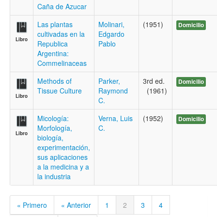
Caña de Azucar
Las plantas
Molinari,
(1951)
Domicilio
cultivadas en la
Edgardo
Libro
Republica
Pablo
Argentina:
Commelinaceas
Methods of
Parker,
3rd ed.
Domicilio
Tissue Culture
Raymond
(1961)
Libro
C.
Micología:
Verna, Luis
(1952)
Domicilio
Morfología,
C.
Libro
biología,
experimentación,
sus aplicaciones
a la medicina y a
la industria
« Primero
« Anterior
1
2
3
4