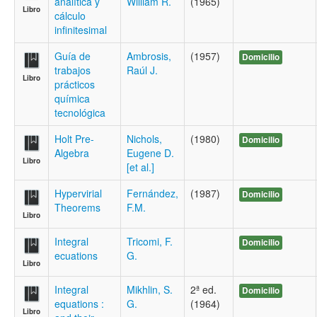
analítica y
William R.
(1965)
Libro
cálculo
infinitesimal
Guía de
Ambrosis,
(1957)
Domicilio
trabajos
Raúl J.
Libro
prácticos
química
tecnológica
Holt Pre-
Nichols,
(1980)
Domicilio
Algebra
Eugene D.
Libro
[et al.]
Hypervirial
Fernández,
(1987)
Domicilio
Theorems
F.M.
Libro
Integral
Tricomi, F.
Domicilio
ecuations
G.
Libro
Integral
Mikhlin, S.
2ª ed.
Domicilio
equations :
G.
(1964)
Libro