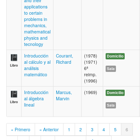
and their
applications
to certain
problems in
mechanics,
mathematical
physics and
tecnology
Introducción
Courant,
(1978)
Domicilio
al cálculo y al
Richard
(1971)
Libro
análisis
6ª
Sala
matemático
reimp.
(1996)
Introducción
Marcus,
(1969)
Domicilio
al álgebra
Marvin
Libro
lineal
Sala
« Primero
« Anterior
1
2
3
4
5
6