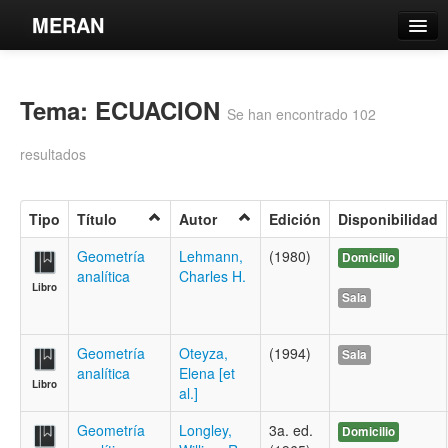
MERAN
Catálogo
Tema: ECUACION
Búsqueda Avanzada
Se han encontrado 102
Estantes Virtuales
resultados
Tipo
Título
Autor
Edición
Disponibilidad
Contacto
Geometría
Lehmann,
(1980)
Domicilio
analítica
Charles H.
Libro
Iniciar sesión
Sala
Geometría
Oteyza,
(1994)
Sala
analítica
Elena [et
Libro
al.]
Geometría
Longley,
3a. ed.
Domicilio