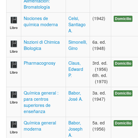
Alimentación:
Bromatología
Nociones de
Celsi,
(1942)
Domicilio
química moderna
Santiago
Libro
A.
Nozioni di Chimica
Simonelli,
6a. ed.
Biologica
Gino
(1948)
Libro
Pharmacognosy
Claus,
3rd. ed.
Domicilio
Edward
(1956)
Libro
P.
6th. ed.
(1970)
Química general :
Babor,
3a. ed.
Domicilio
para centros
José A.
(1947)
Libro
superiores de
enseñanza
Química general
Babor,
5a. ed
Domicilio
moderna
Joseph
(1956)
Libro
A.