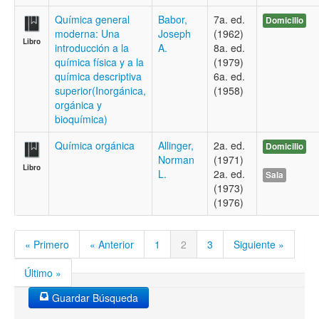
Química general
Babor,
7a. ed.
Domicilio
moderna: Una
Joseph
(1962)
Libro
introducción a la
A.
8a. ed.
química física y a la
(1979)
química descriptiva
6a. ed.
superior(Inorgánica,
(1958)
orgánica y
bioquímica)
Química orgánica
Allinger,
2a. ed.
Domicilio
Norman
(1971)
Libro
L.
2a. ed.
Sala
(1973)
(1976)
« Primero
« Anterior
1
2
3
Siguiente »
Último »
Guardar Búsqueda