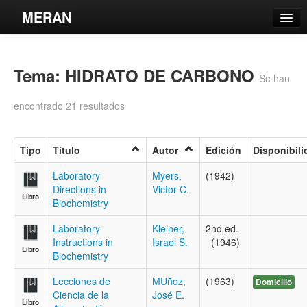
MERAN
Catálogo
Tema: HIDRATO DE CARBONO
Búsqueda Avanzada
Se han
Estantes Virtuales
encontrado 21 resultados
Tipo
Título
Autor
Edición
Disponibili
Contacto
Laboratory
Myers,
(1942)
Directions in
Victor C.
Libro
Iniciar sesión
Biochemistry
Laboratory
Kleiner,
2nd ed.
Instructions in
Israel S.
(1946)
Libro
Biochemistry
Lecciones de
MUñoz,
(1963)
Domicilio
Ciencia de la
José E.
Libro