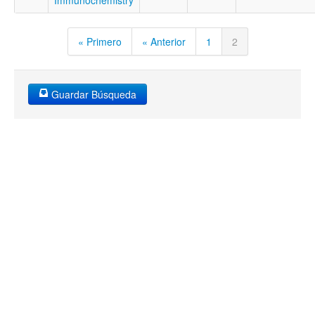
Immunochemistry
« Primero
« Anterior
1
2
Guardar Búsqueda