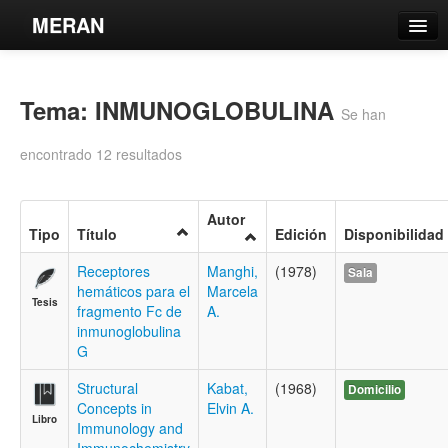
MERAN
Catálogo
Tema: INMUNOGLOBULINA
Búsqueda Avanzada
Se han
Estantes Virtuales
encontrado 12 resultados
Autor
Tipo
Título
Edición
Disponibilidad
Contacto
Receptores
Manghi,
(1978)
Sala
hemáticos para el
Marcela
Iniciar sesión
Tesis
fragmento Fc de
A.
inmunoglobulina
G
Structural
Kabat,
(1968)
Domicilio
Concepts in
Elvin A.
Libro
Immunology and