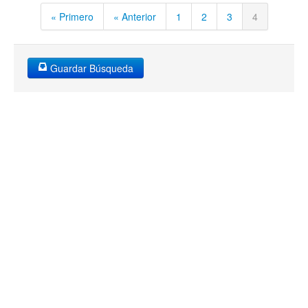
« Primero
« Anterior
1
2
3
4
Guardar Búsqueda