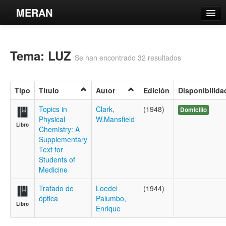
MERAN
Catálogo
Tema: LUZ
Búsqueda Avanzada
Se han encontrado 32 resultados
Estantes Virtuales
Tipo
Título
Autor
Edición
Disponibilida
Topics in
Clark,
(1948)
Domicilio
Physical
W.Mansfield
Libro
Contacto
Chemistry: A
Supplementary
Iniciar sesión
Text for
Students of
Medicine
Tratado de
Loedel
(1944)
óptica
Palumbo,
Libro
Enrique