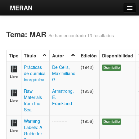
MERAN
Catálogo
Tema: MAR
Búsqueda Avanzada
Se han encontrado 13 resultados
Estantes Virtuales
Tipo
Título
Autor
Edición
Disponibilidad
Prácticas
De Celis,
(1942)
Domicilio
de química
Maximiliano
Libro
Contacto
inorgánica
G.
Iniciar sesión
Raw
Armstrong,
(1936)
Materials
E.
Libro
from the
Frankland
Sea
Warning
----------
(1956)
Domicilio
Labels: A
Libro
Guide for