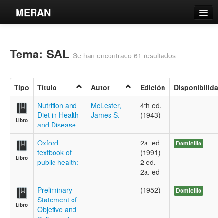
MERAN
Catálogo
Tema: SAL
Búsqueda Avanzada
Se han encontrado 61 resultados
Estantes Virtuales
Tipo
Título
Autor
Edición
Disponibilid
Nutrition and
McLester,
4th ed.
Diet in Health
James S.
(1943)
Libro
Contacto
and Disease
Iniciar sesión
Oxford
----------
2a. ed.
Domicilio
textbook of
(1991)
Libro
public health:
2 ed.
2a. ed
Preliminary
----------
(1952)
Domicilio
Statement of
Libro
Objetive and