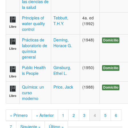
las ciencias de
la salud
Principles of
Tebbutt,
4a. ed
water quality
T.H.Y.
(1992)
Libro
control
Prácticas de
Deming,
(1948)
Domicilio
laboratorio de
Horace G.
Libro
química
general
Public Health
Ginsburg,
(1950)
Domicilio
is People
Ethel L.
Libro
Química: un
Price, Jack
(1988)
Domicilio
curso
Libro
moderno
« Primero
« Anterior
1
2
3
4
5
6
7
Siguiente »
Último »