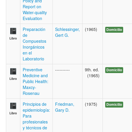
Policy and
Report on
Water-quality
Evaluation
Preparación
Schlessinger,
(1965)
Domicilio
de
Gert G.
Libro
Compuestos
Inorgánicos
en el
Laboratorio
Preventive
----------
9th. ed.
Domicilio
Medicine and
(1965)
Libro
Public Health:
Maxcy-
Rosenau
Principios de
Friedman,
(1975)
Domicilio
epidemiología:
Gary D.
Libro
Para
profesionales
y técnicos de