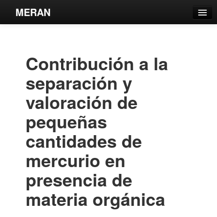
MERAN
Catálogo
Búsqueda Avanzada
Contribución a la
Estantes Virtuales
separación y
valoración de
pequeñas
Contacto
cantidades de
Iniciar sesión
mercurio en
presencia de
materia orgánica