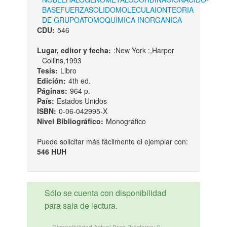
BASE
FUERZA
SOLIDO
MOLECULA
ION
TEORIA
DE GRUPO
ATOMO
QUIMICA INORGANICA
CDU:
546
Lugar, editor y fecha:
:New York :,Harper
Collins,1993
Tesis:
Libro
Edición:
4th ed.
Páginas:
964 p.
País:
Estados Unidos
ISBN:
0-06-042995-X
Nivel Bibliográfico:
Monográfico
Puede solicitar más fácilmente el ejemplar con:
546 HUH
Sólo se cuenta con disponibilidad
para sala de lectura.
Disponibilidad Actual Para Préstamo: 0