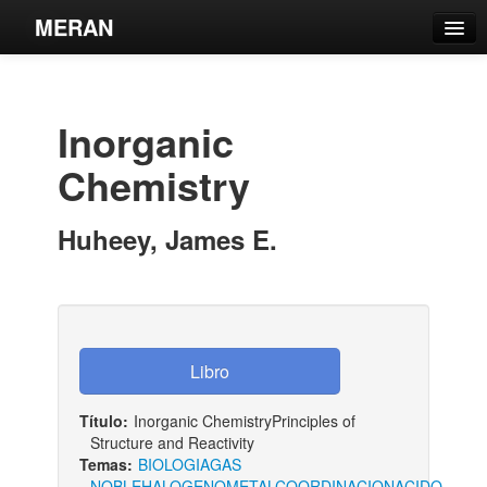
MERAN
Catálogo
Búsqueda Avanzada
Inorganic
Estantes Virtuales
Chemistry
Huheey, James E.
Contacto
Iniciar sesión
Título:
Inorganic ChemistryPrinciples of
Structure and Reactivity
Temas:
BIOLOGIA
GAS
NOBLE
HALOGENO
METAL
COORDINACION
ACIDO-