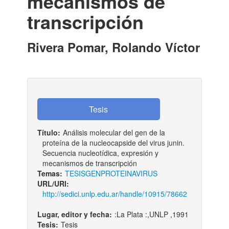
mecanismos de
transcripción
Rivera Pomar, Rolando Víctor
Título:
Análisis molecular del gen de la
proteína de la nucleocapside del virus junin.
Secuencia nucleotídica, expresión y
mecanismos de transcripción
Temas:
TESIS
GEN
PROTEINA
VIRUS
URL/URI:
http://sedici.unlp.edu.ar/handle/10915/78662
Lugar, editor y fecha:
:La Plata :,UNLP ,1991
Tesis:
Tesis