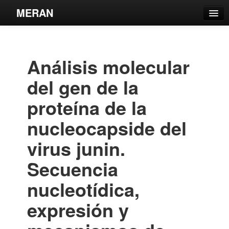
MERAN
Catálogo
Búsqueda Avanzada
Análisis molecular
Estantes Virtuales
del gen de la
proteína de la
nucleocapside del
Contacto
virus junin.
Iniciar sesión
Secuencia
nucleotídica,
expresión y