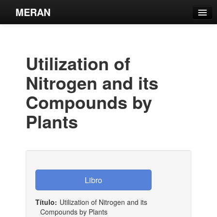
MERAN
Catálogo
Búsqueda Avanzada
Utilization of
Estantes Virtuales
Nitrogen and its
Compounds by
Plants
Contacto
Iniciar sesión
Título:
Utilization of Nitrogen and its
Compounds by Plants