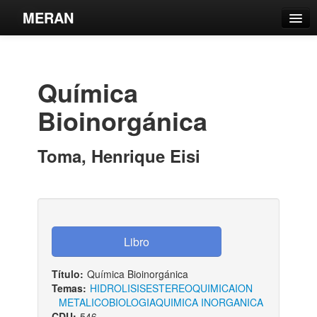
MERAN
Catálogo
Búsqueda Avanzada
Química
Estantes Virtuales
Bioinorgánica
Toma, Henrique Eisi
Contacto
Iniciar sesión
Título:
Química Bioinorgánica
Temas:
HIDROLISIS
ESTEREOQUIMICA
ION
METALICO
BIOLOGIA
QUIMICA INORGANICA
CDU:
546