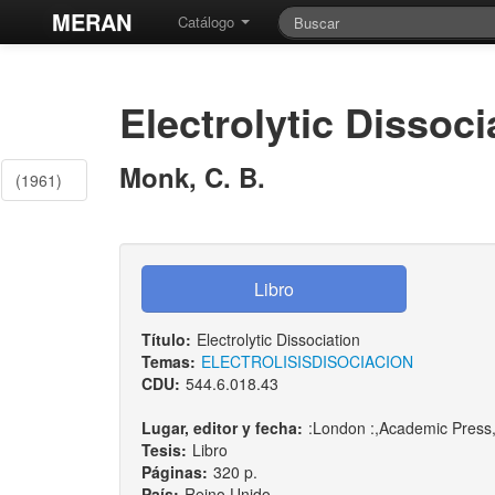
MERAN
Catálogo
Electrolytic Dissoci
Monk, C. B.
(1961)
Título:
Electrolytic Dissociation
Temas:
ELECTROLISIS
DISOCIACION
CDU:
544.6.018.43
Lugar, editor y fecha:
:London :,Academic Press
Tesis:
Libro
Páginas:
320 p.
País:
Reino Unido