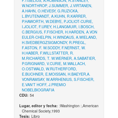
F.
TISELIUS, A.
ROBINSON, R.
STANLEY,
W.
NORTHROP, J.
SUMMER, J.
VIRTANEN,
A.
HAHN, O.
HEVESY, G.
RUZICKA,
L.
BYUTENANDT, A.
KUHN, R.
KARRER,
P.
HAWORTH, W.
DEBYE, P.
JOLIOT-CURIE,
I.
JOLIOT, F.
UREY, H.
LANGMUIR, I.
BOSCH,
C.
BERGIUS, F.
FISCHER, H.
HARDEN, A.
VON
EULER-CHELPIN, H.
WINDAUS, A.
WIELAND,
H.
SVEDBERG
ZSIGMONDY, R.
PREGL,
F.
ASTON, F. W.
SODDY, F.
NERNST, W.
H.
HABER, F.
WILLSTATTER, R.
M.
RICHARDS, T. W.
WERNER, A.
SABATIER,
P.
GRIGNARD, V.
CURIE, M.
WALLACH,
O.
OSTWALD, W.
RUTHERFORD,
E.
BUCHNER, E.
MOISSAN, H.
BAEYER,A.
VON
RAMSAY, W.
ARRHENIUS, S.
FISCHER,
E.
VAN'T HOFF, J.
PREMIO
NOBEL
BIOGRAFIA
CDU:
54
Lugar, editor y fecha:
:Washington :,American
Chemical Society,1993
Tesis:
Libro