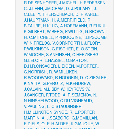
R.
DEISENHOFER, J.
MICHEL, H.
PEDERSEN,
C. J.
LEHN, JM.
CRAM, D. J.
POLANYI, J.
C.
LEE, Y. T.
HERSCHBACH, D. R.
KARLE,
J.
HAUPTMAN, H. A.
MERRIFIELD, R.
B.
TAUBE, H.
KLUG, A.
HOFFMANN, R.
FUKUI,
K.
GILBERT, W.
BERG, P.
WITTIG, G.
BROWN,
H. C.
MITCHELL, P.
PRIGOGINE, I.
LIPSCOMB,
W. N.
PRELOG, V.
CORNFORTH, J.
FLORY,
P.
WILKINSON, G.
FISCHER, E. O.
STEIN,
W.
MOORE, S.
ANFINSEN, C.
HERZBERG,
G.
LELOIR, L.
HASSEL, O.
BARTON,
D.H.R.
ONSAGER, L.
EIGEN, M.
PORTER,
G.
NORRISH, R. W.
MILLIKEN,
R.
WOODWARD, R.
HODGKIN, D. C.
ZIEGLER,
K.
NATTA, G.
PERUTZ, M.
KENDREW,
J.
CALVIN, M.
LIBBY, W.
HEYROVSKY,
J.
SANGER, F.
TODD, A. R.
SEMENOV, N.
N.
HINSHELWOOD, C.
DU VIGNEAUD,
V.
PAULING, L. C.
STAUDINGER,
H.
MILLINGTON SYNGE, R. L.
PORTER
MARTIN, A. J.
SEABORG, G.
MCMILLAN,
E.
DIELS, O. P. H.
ALDER, K.
GIAUQUE, W.