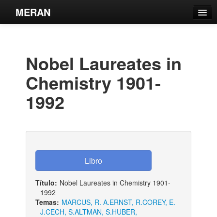
MERAN
Catálogo
Búsqueda Avanzada
Nobel Laureates in
Estantes Virtuales
Chemistry 1901-
1992
Contacto
Iniciar sesión
Título:
Nobel Laureates in Chemistry 1901-
1992
Temas:
MARCUS, R. A.
ERNST, R.
COREY, E.
J.
CECH, S.
ALTMAN, S.
HUBER,