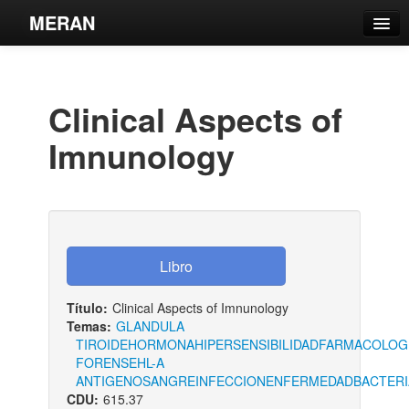
MERAN
Catálogo
Búsqueda Avanzada
Clinical Aspects of
Estantes Virtuales
Imnunology
Contacto
Iniciar sesión
Título:
Clinical Aspects of Imnunology
Temas:
GLANDULA
TIROIDE
HORMONA
HIPERSENSIBILIDAD
FARMACOLOG
FORENSE
HL-A
ANTIGENO
SANGRE
INFECCION
ENFERMEDAD
BACTERI
CDU:
615.37