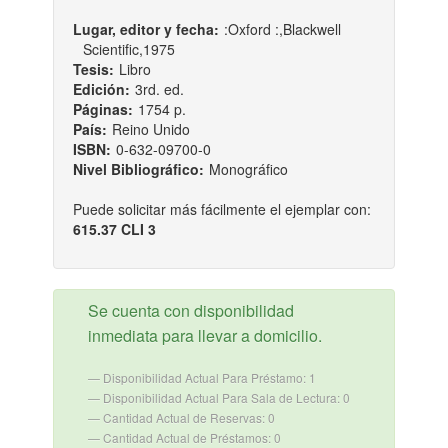
Lugar, editor y fecha:
:Oxford :,Blackwell
Scientific,1975
Tesis:
Libro
Edición:
3rd. ed.
Páginas:
1754 p.
País:
Reino Unido
ISBN:
0-632-09700-0
Nivel Bibliográfico:
Monográfico
Puede solicitar más fácilmente el ejemplar con:
615.37 CLI 3
Se cuenta con disponibilidad
inmediata para llevar a domicilio.
Disponibilidad Actual Para Préstamo: 1
Disponibilidad Actual Para Sala de Lectura: 0
Cantidad Actual de Reservas: 0
Cantidad Actual de Préstamos: 0