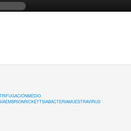
TRIFUGACIÓN
MEDIO
ÍA
EMBRION
RICKETTSIA
BACTERIA
MUESTRA
VIRUS