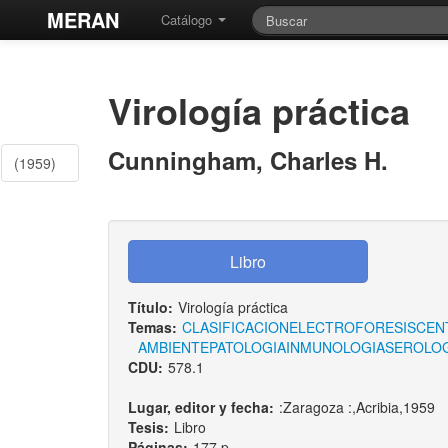
MERAN
Catálogo
Virología práctica
Cunningham, Charles H.
(1959)
Título:
Virología práctica
Temas:
CLASIFICACION
ELECTROFORESIS
CEN
AMBIENTE
PATOLOGIA
INMUNOLOGIA
SEROLOG
CDU:
578.1
Lugar, editor y fecha:
:Zaragoza :,Acribia,1959
Tesis:
Libro
Páginas:
177 p.